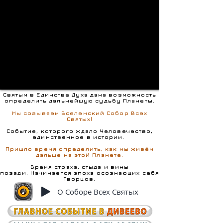
Святым в Единстве Духа дана возможность
определить дальнейшую судьбу Планеты.
Мы созываем Вселенский Собор Всех
Святых!
Событие, которого ждало Человечество,
единственное в истории.
Пришло время определить, как мы живём
дальше на этой Планете.
Время страха, стыда и вины
позади.
Начинается эпоха осознающих себя
Творцов.
О Соборе Всех Святых