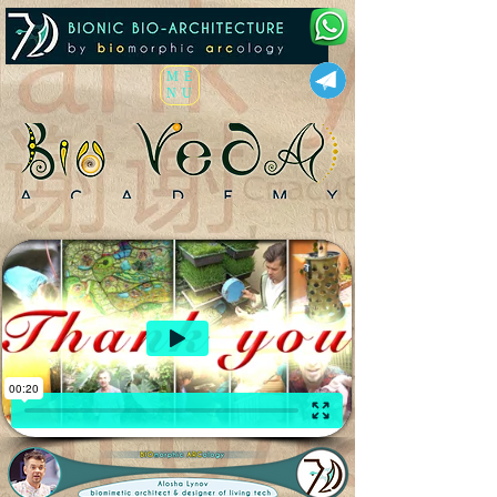
ME
NU