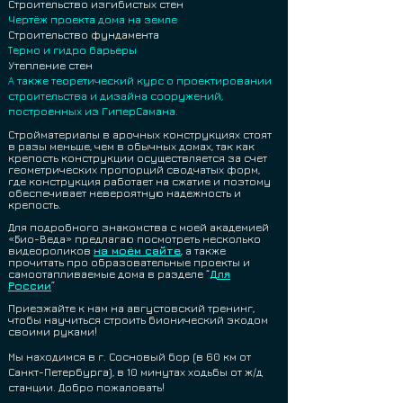
Строительство изгибистых стен
Чертёж проекта дома на земле
Строительство фундамента
Термо и гидро барьеры
Утепление стен
А также теоретический курс о проектировании
строительства и дизайна сооружений,
построенных из ГиперСамана.
Стройматериалы в арочных конструкциях стоят
в разы меньше, чем в обычных домах, та
к как
крепость конструкции осуществляется за сч
ет
геометрических пропорций сводчатых форм,
где конструкция работает на сжатие и поэтому
обеспечивает невероятную надежность и
крепость.
Для подробного знакомства с моей академией
«Био-Веда» предлагаю посмотреть несколько
видеороликов
на моём сайте
, а также
прочитать про образовательные проекты и
самоотапливаемые дома в разделе “
Для
России
”
Приезжайте к нам на августовский тренинг,
чтобы научиться строить бионический экодом
своими руками!
Мы находимся в г. Сосновый бор (в 60 км от
Санкт-Петербурга), в 10 минутах ходьбы от ж/д
станции. Добро пожаловать!