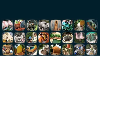
В 1994 году мои родители эмигрировали в ЮАР. Я
был ребенком, к новой жизни адаптировался
невыразимо тяжело. И утешением для меня было
рисование разных природных бионических
форм. А уже по окончании школы я придумал
свой проект и создал бизнес, где с помощью как
раз бионических форм из мягких натяжных
тканей украшал мероприятия и праздники.
За 16 лет это стала процветающая компания, где
мы оформили своими декорациями более 500
мероприятий и выставок.
В 27 лет я влюбился в архитектуру Антони Гауди.