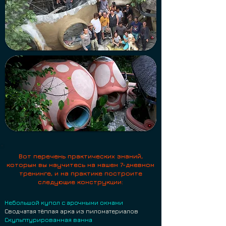
Вот перечень практических знаний,
которым вы научитесь на нашем 7-дневном
тренинге, и на практике построите
следующие конструкции:
Небольшой купол с арочными окнами
Сводчатая тёплая арка из пиломатериалов
Скульптурированная ванна