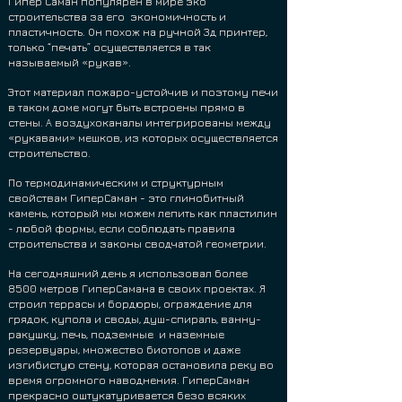
Гипер Саман популярен в мире эко
строительства за его экономичность и
пластичность. Он похож на ручной 3д принтер,
только “печать” осуществляется в так
называемый «рукав».
Этот материал пожаро-устойчив и поэтому печи
в таком доме могут быть встроены прямо в
стены. А воздухоканалы интегрированы между
«рукавами» мешков, из которых осуществляется
строительство.
По термодинамическим и структурным
свойствам ГиперСаман - это глинобитный
камень, который мы можем лепить как пластилин
- любой формы, если соблюдать правила
строительства и законы сводчатой геометрии.
На сегодняшний день я использовал более
8500 метров ГиперСамана в своих проектах. Я
строил террасы и бордюры, ограждение для
грядок, купола и своды, душ-спираль, ванну-
ракушку, печь, подземные и наземные
резервуары, множество биотопов и даже
изгибистую стену, которая остановила реку во
время огромного наводнения. ГиперСаман
прекрасно оштукатуривается безо всяких