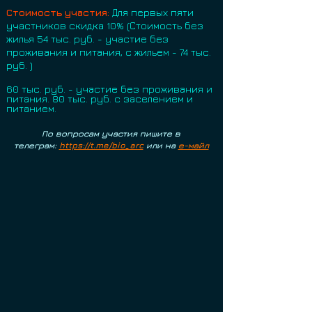
Стоимость участия:
Для первых пяти
участников скидка 10% (Стоимость без
жилья 54 тыс. руб.
-
участие без
проживания и питания, с жильем - 74 тыс.
руб. )
60 тыс. руб.
-
участие без проживания и
питания. 80 тыс. руб. с заселением и
питанием.
По вопросам участия пишите в
телегра
м:
https://t.me/bio_arc
или на
е-майл