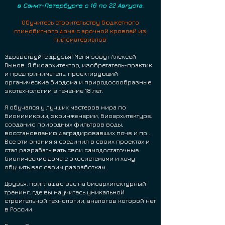
в Санкт-Петербурге с 16 по 22 Августа.
Обучитесь строительству бюджетного
глинобитного дома с арочной кровлей из
пиломатериалов
Здравствуйте друзья! Меня зовут Алексей
Лынов. Я биоархитектор, изобретатель-практик
и предприниматель, проектирующий
органические биодома и природосообразные
экотехнологии в течение 18 лет.
Я обучался у лучших мастеров мира по
биомимикрии, экоинженерии, биоархитектуре,
созданию природных фильтров воды,
восстановлению деградировавших почв и пр..
Все эти знания я соединил в своих проектах и
стал разрабатывать свои самодостаточные
бионические дома с экосистемами и хочу
обучить вас своим разработкам.
Друзья, приглашаю вас на биоархитектурный
тренинг, где вы научитесь уникальной
строительной технологии, аналогов которой нет
в России.