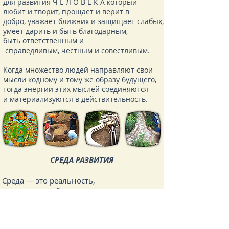
для развития Ч Е Л О В Е К А который
любит и творит, прощает и верит в
добро, уважает ближних и защищает слабых,
умеет дарить и быть благодарным,
быть ответственным и
справедливым, честным и совестливым.
Когда множество людей направляют свои
мысли кодному и тому же образу будущего,
тогда энергии этих мыслей соединяются
и материализуются в действительность.
СРЕДА РАЗВИТИЯ
Среда — это реальность,
создаваемая общественностью, в
условиях которой происходит развитие
или деградация человека.