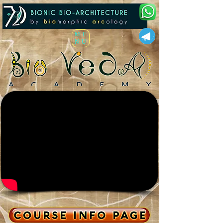
ME
NU