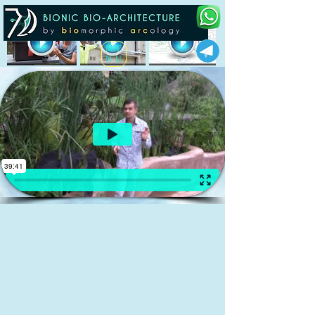
ME
NU